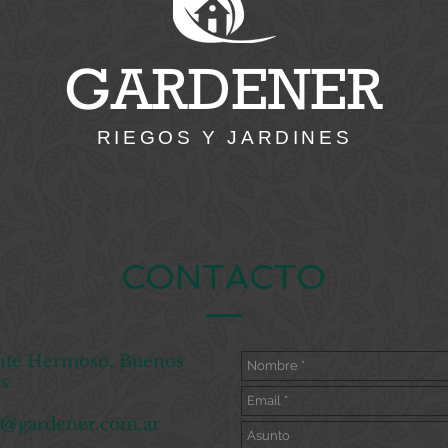
GARDENER
RIEGOS Y JARDINES
CONTACTO
te Hermoso, Buenos
s
o@gardener.com.ar