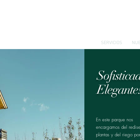
SERVICIOS
NUE
Sofistica
Elegante
En este parque nos
encargamos del redis
plantas y del riego po