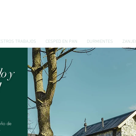
STROS TRABAJOS
CESPED EN PAN
DURMIENTES
ZANJE
do
y
!
eño de
r