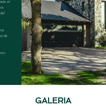
ante el
mos
 del
mos
ma de
smo.
GALERIA