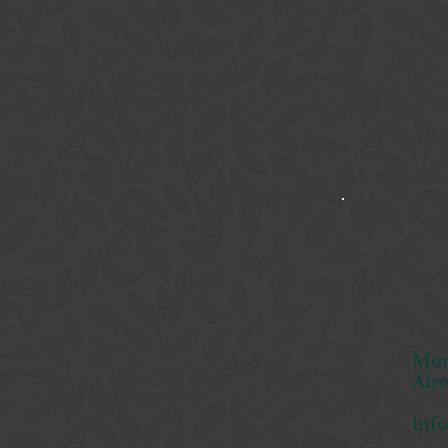
Mon
Aire
inf