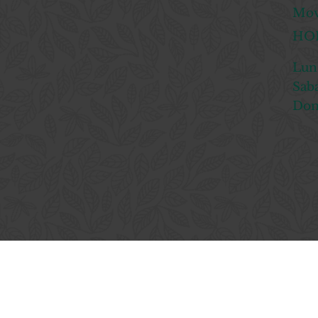
Mov
HOR
Lun
​​Sa
​Do