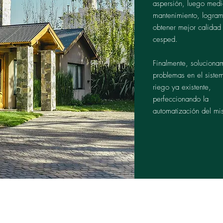
aspersión, luego medi
mantenimiento, logra
obtener mejor calidad
cesped.
Finalmente, soluciona
problemas en el siste
riego ya existente,
perfeccionando la
automatización del mi